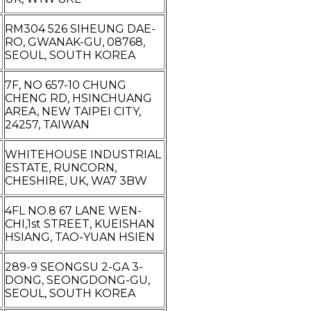
RM304 526 SIHEUNG DAE-
RO, GWANAK-GU, 08768,
SEOUL, SOUTH KOREA
7F, NO 657-10 CHUNG
CHENG RD, HSINCHUANG
AREA, NEW TAIPEI CITY,
24257, TAIWAN
WHITEHOUSE INDUSTRIAL
ESTATE, RUNCORN,
CHESHIRE, UK, WA7 3BW
4FL NO.8 67 LANE WEN-
CHI,1st STREET, KUEISHAN
HSIANG, TAO-YUAN HSIEN
289-9 SEONGSU 2-GA 3-
DONG, SEONGDONG-GU,
SEOUL, SOUTH KOREA