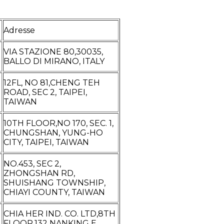
Adresse
VIA STAZIONE 80,30035,
BALLO DI MIRANO, ITALY
12FL, NO 81,CHENG TEH
ROAD, SEC 2, TAIPEI,
TAIWAN
10TH FLOOR,NO 170, SEC. 1,
CHUNGSHAN, YUNG-HO
CITY, TAIPEI, TAIWAN
NO.453, SEC 2,
ZHONGSHAN RD,
SHUISHANG TOWNSHIP,
CHIAYI COUNTY, TAIWAN
CHIA HER IND. CO. LTD,8TH
FLOOR,132 NANKING E.