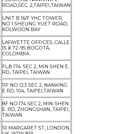
ROAD,SEC. 2,TAIPEI,TAIWAN
UNIT B 16/F YHC TOWER,
NO 1 SHEUNG YUET ROAD,
KOLWOON BAY
LAFAYETTE OFFICES, CALLE
15 # 72-95 BOGOTÁ,
COLOMBIA
FL,8 174. SEC 2, MIN SHEN E.
RD, TAIPEI, TAIWAN
11F NO 123 SEC 2, NANKING
E RD, 104, TAIPEI,TAIWAN
8F NO.174 SEC 2, MIN-SHEN
E. RD, ZHONGSHAN, TAIPEI,
TAIWAN
10 MARGARET ST, LONDON,
UK, W1W 8RL