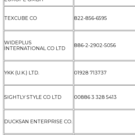
TEXCUBE CO
822-856-6595
WIDEPLUS
886-2-2902-5056
INTERNATIONAL CO LTD
YKK (U.K.) LTD.
01928 713737
SIGHTLY STYLE CO LTD
00886 3 328 5413
DUCKSAN ENTERPRISE CO.