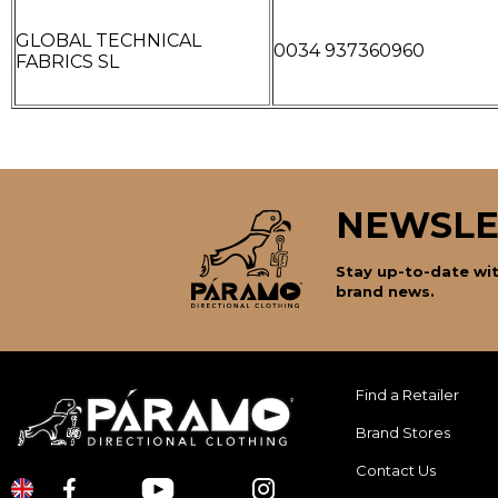
GLOBAL TECHNICAL
0034 937360960
FABRICS SL
NEWSLE
Stay up-to-date wit
brand news.
Find a Retailer
Brand Stores
Contact Us