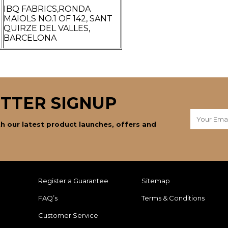
IBQ FABRICS,RONDA
MAIOLS NO.1 OF 142, SANT
QUIRZE DEL VALLES,
BARCELONA
TTER SIGNUP
h our latest product launches, offers and
Register a Guarantee
Sitemap
FAQ’s
Terms & Conditions
Customer Service