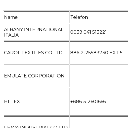
Name
Telefon
ALBANY INTERNATIONAL
0039 041 513221
ITALIA
CAROL TEXTILES CO LTD
886-2-25583730 EXT 5
EMULATE CORPORATION
HI-TEX
+886-5-2601666
I-HWA INDUSTRIAL CO LTD